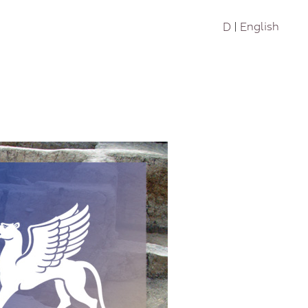
D
E
f the DAI