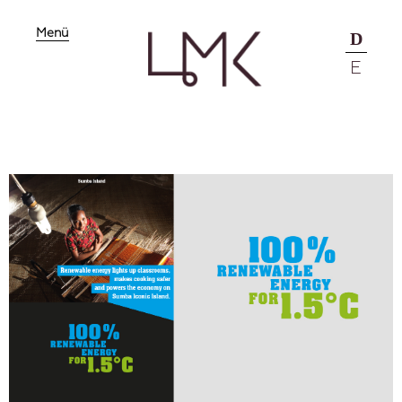
Menü
D
E